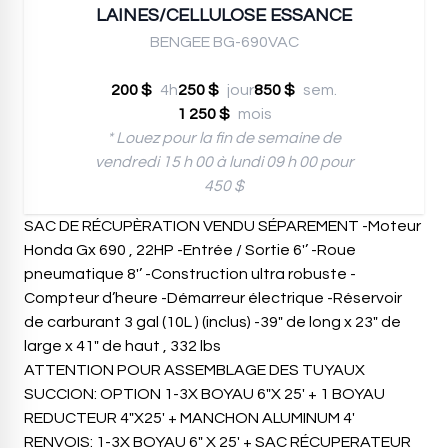
LAINES/CELLULOSE ESSANCE
BENGEE BG-690VAC
200 $
4h
250 $
jour
850 $
sem.
1 250 $
mois
* Louez pour la fin de semaine de
vendredi 15 h 00 à lundi 09 h 00 pour
450 $
SAC DE RÉCUPÈRATION VENDU SÉPAREMENT -Moteur
Honda Gx 690 , 22HP -Entrée / Sortie 6'’ -Roue
pneumatique 8'’ -Construction ultra robuste -
Compteur d’heure -Démarreur électrique -Réservoir
de carburant 3 gal (10L ) (inclus) -39" de long x 23" de
large x 41" de haut , 332 lbs
ATTENTION POUR ASSEMBLAGE DES TUYAUX
SUCCION: OPTION 1-3X BOYAU 6"X 25' + 1 BOYAU
REDUCTEUR 4"X25' + MANCHON ALUMINUM 4'
RENVOIS: 1-3X BOYAU 6" X 25' + SAC RÉCUPERATEUR