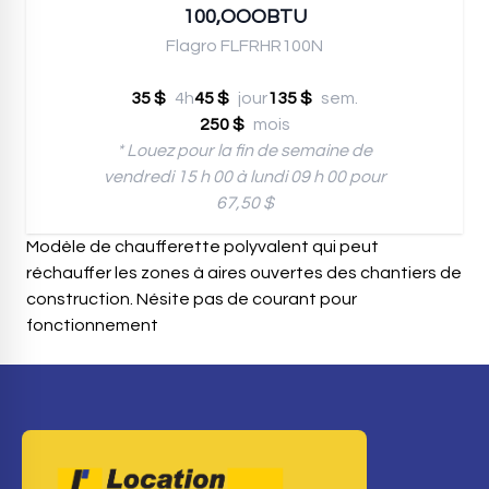
100,OOOBTU
Flagro FLFRHR100N
35 $
4h
45 $
jour
135 $
sem.
250 $
mois
* Louez pour la fin de semaine de
vendredi 15 h 00 à lundi 09 h 00 pour
67,50 $
Modèle de chaufferette polyvalent qui peut
réchauffer les zones à aires ouvertes des chantiers de
construction. Nésite pas de courant pour
fonctionnement