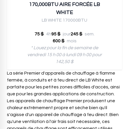
170,000BTU AIRE FORCÉE LB
WHITE
LB WHITE 170000BTU
75 $
4h
95 $
jour
245 $
sem.
600 $
mois
* Louez pour la fin de semaine de
vendredi 15 h 00 à lundi 09 h 00 pour
142,50 $
La série Premier d'appareils de chauffage à flamme
fermée, à conduits et à feu direct de LB White est
parfaite pour les petites zones difficiles d'accès, ainsi
que pour les grandes applications de construction.
Les appareils de chauffage Premier produisent une
chaleur extrêmement propre et sèche bien qu'il
s'agisse d'un appareil de chauffage à feu direct. Bien
qu'une ventilation à l'air frais soit nécessaire, ces
appareils de chauffage sont efficacement utilisés