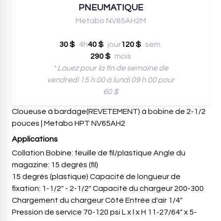
PNEUMATIQUE
Metabo NV65AH2M
30 $
4h
40 $
jour
120 $
sem.
290 $
mois
* Louez pour la fin de semaine de
vendredi 15 h 00 à lundi 09 h 00 pour
60 $
Cloueuse à bardage(REVETEMENT) à bobine de 2-1/2
pouces | Metabo HPT NV65AH2
Applications
Collation Bobine: feuille de fil/plastique Angle du
magazine: 15 degrés (fil)
15 degrés (plastique) Capacité de longueur de
fixation: 1-1/2" - 2-1/2" Capacité du chargeur 200-300
Chargement du chargeur Côté Entrée d'air 1/4"
Pression de service 70-120 psi L x l x H 11-27/64" x 5-