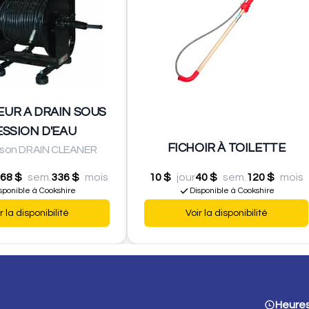
UR A DRAIN SOUS
SSION D'EAU
FICHOIR À TOILETTE
son DRAIN CLEANER
68 $
sem.
336 $
mois
10 $
jour
40 $
sem.
120 $
mois
sponible à Cookshire
Disponible à Cookshire
r la disponibilité
Voir la disponibilité
Heures