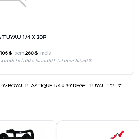
TUYAU 1/4 X 30PI
105 $
sem.
280 $
mois
ndredi 15 h 00 à lundi 09 h 00 pour 52,50 $
 BOYAU PLASTIQUE 1/4 X 30' DÉGEL TUYAU 1/2"-3"