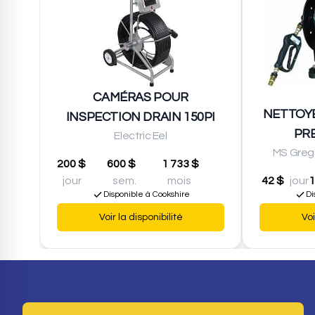
CAMÉRAS POUR
NETTOYE
INSPECTION DRAIN 150PI
PRE
Electric Eel
MS Greg
200 $
600 $
1 733 $
jour
sem.
mois
42 $
jour
1
Disponible à Cookshire
Di
Voir la disponibilité
Voi