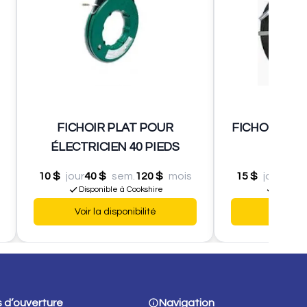
FICHOIR PLAT POUR
FICHOIR MAN
ÉLECTRICIEN 40 PIEDS
P
10 $
jour
40 $
sem.
120 $
mois
15 $
jour
60 $
Disponible à Cookshire
Disponib
Voir la disponibilité
Voir la d
 d’ouverture
Navigation