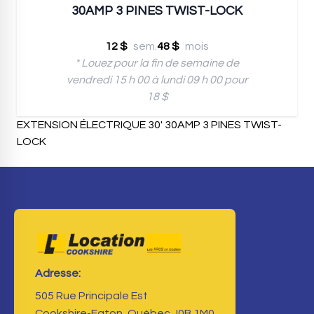
30AMP 3 PINES TWIST-LOCK
12 $
sem.
48 $
mois
* Louez pour la fin de semaine de
vendredi 15 h 00 à lundi 09 h 00 pour
18 $
EXTENSION ÉLECTRIQUE 30' 30AMP 3 PINES TWIST-
LOCK
Adresse:
505 Rue Principale Est
Cookshire-Eaton, Québec J0B 1M0