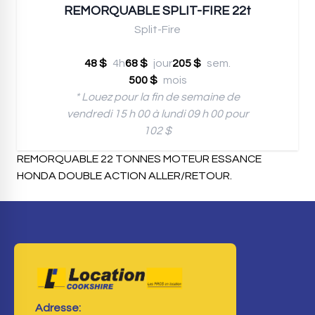
REMORQUABLE SPLIT-FIRE 22t
Split-Fire
48 $
4h
68 $
jour
205 $
sem.
500 $
mois
* Louez pour la fin de semaine de
vendredi 15 h 00 à lundi 09 h 00 pour
102 $
REMORQUABLE 22 TONNES MOTEUR ESSANCE
HONDA DOUBLE ACTION ALLER/RETOUR.
Adresse: