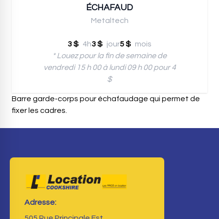
ÉCHAFAUD
Metaltech
3 $
4h
3 $
jour
5 $
mois
* Louez pour la fin de semaine de
vendredi 15 h 00 à lundi 09 h 00 pour 4
$
Barre garde-corps pour échafaudage qui permet de
fixer les cadres.
Adresse:
505 Rue Principale Est