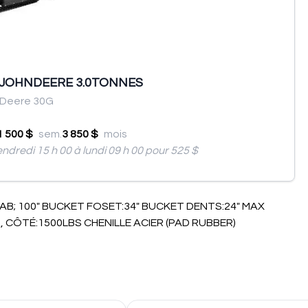
 JOHNDEERE 3.0TONNES
 Deere 30G
1 500 $
sem.
3 850 $
mois
endredi 15 h 00 à lundi 09 h 00 pour 525 $
AB; 100" BUCKET FOSET:34" BUCKET DENTS:24" MAX
S, CÔTÉ:1500LBS CHENILLE ACIER (PAD RUBBER)