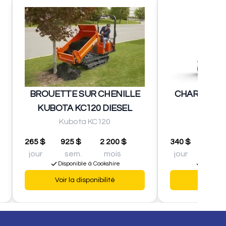
BROUETTE SUR CHENILLE
CHARGEUR 
KUBOTA KC120 DIESEL
ASV
Kubota KC120
ASV
265 $
925 $
2 200 $
340 $
1 250
jour
sem.
mois
jour
sem.
Disponible à Cookshire
Disponib
Voir la disponibilité
Voir la d