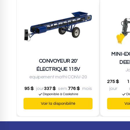
MINI-E
CONVOYEUR 20'
DEE
ÉLECTRIQUE 115V
J
equipement mathi CONV-20
275 $
1
95 $
jour
337 $
sem.
776 $
mois
jour
Disponible à Cookshire
Di
Voir la disponibilité
Voi