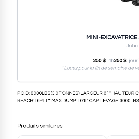
MINI-EXCAVATRICE
John
250 $
4h
350 $
jour
* Louez pour la fin de semaine de v
POID: 8000LBS(3.0TONNES) LARGEUR:61" HAUTEUR C
REACH:16PI 1"" MAX DUMP:10'6" CAP. LEVAGE:3000LB
Produits similaires