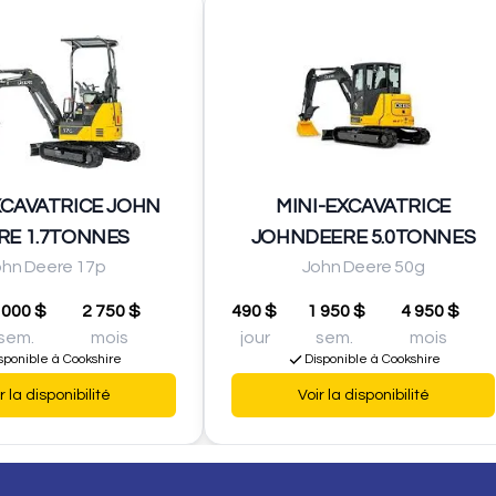
XCAVATRICE JOHN
MINI-EXCAVATRICE
RE 1.7TONNES
JOHNDEERE 5.0TONNES
ohn Deere 17p
John Deere 50g
 000 $
2 750 $
490 $
1 950 $
4 950 $
sem.
mois
jour
sem.
mois
sponible à Cookshire
Disponible à Cookshire
r la disponibilité
Voir la disponibilité