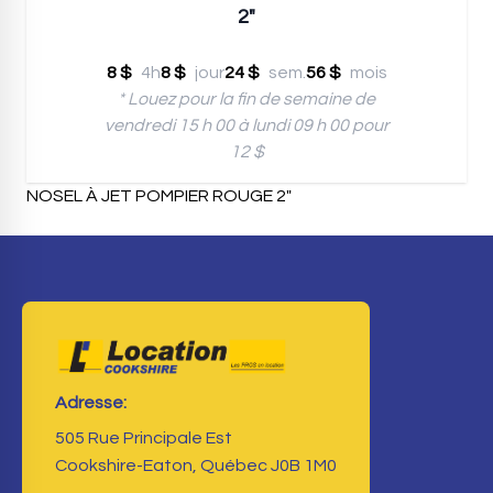
2"
8 $
4h
8 $
jour
24 $
sem.
56 $
mois
* Louez pour la fin de semaine de
vendredi 15 h 00 à lundi 09 h 00 pour
12 $
NOSEL À JET POMPIER ROUGE 2"
Adresse:
505 Rue Principale Est
Cookshire-Eaton, Québec J0B 1M0