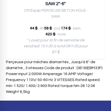
SAW 2"-6"
CM Equip PERCEUSE BETON HOLE-
SAW
44 $
4h
58 $
jour
174 $
sem.
420 $
mois
* Louez pour la fin de semaine de
vendredi 15 h 00 à lundi 09 h 00 pour
87 $
Perçeuse pour mèches diamantés , Jusqu'à 6'' de
diamètre , 3 vitesses Code de produit : DB16(EBM33F)
Power input 2.000W Amperage 16 AMP Voltage/
Frequency 110V/ 50-60 Hz 3 VITESSES Rated speed
min-1 520/ 1.400/ 2.900 Rated torque Nm 28.12.06
Weight 6,5kg