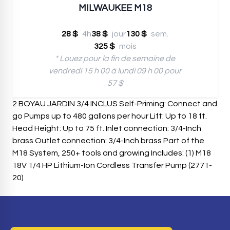
MILWAUKEE M18
28 $
4h
38 $
jour
130 $
sem.
325 $
mois
* Louez pour la fin de semaine de
vendredi 15 h 00 à lundi 09 h 00 pour
57 $
2 BOYAU JARDIN 3/4 INCLUS Self-Priming: Connect and
go Pumps up to 480 gallons per hour Lift: Up to 18 ft.
Head Height: Up to 75 ft. Inlet connection: 3/4-Inch
brass Outlet connection: 3/4-Inch brass Part of the
M18 System, 250+ tools and growing Includes: (1) M18
18V 1/4 HP Lithium-Ion Cordless Transfer Pump (2771-
20)