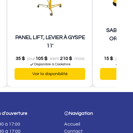
SABLEUSE 
PANEL LIFT, LEVIER À GYSPE
ORBITALE
11'
De
35 $
jour
105 $
sem.
210 $
mois
15 $
jour
45 $
Disponible à Cookshire
Disponib
Voir la disponibilité
Voir la d
 d’ouverture
Navigation
:30 à 17:00
Accueil
:30 à 17:00
Contact