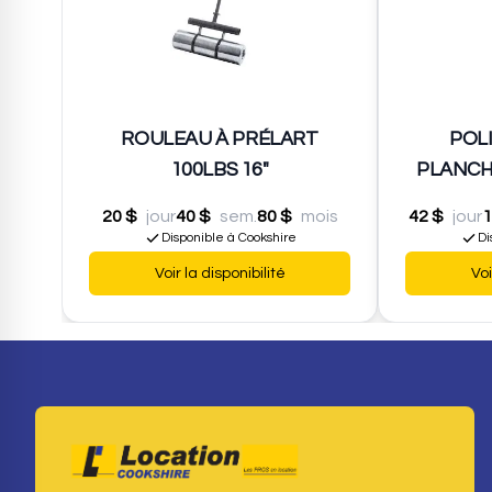
ROULEAU À PRÉLART
POL
100LBS 16"
PLANCHE
20 $
jour
40 $
sem.
80 $
mois
42 $
jour
1
Disponible à Cookshire
Di
Voir la disponibilité
Voi