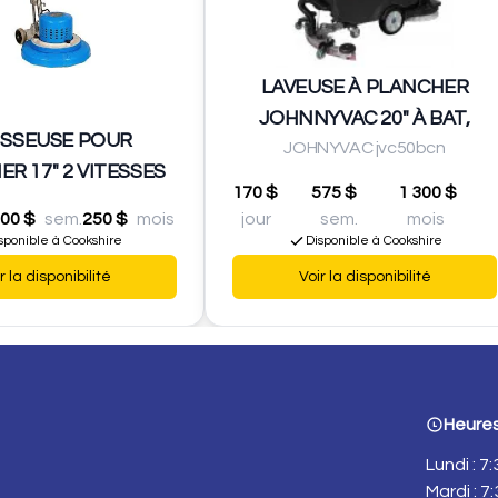
LAVEUSE À PLANCHER
JOHNNYVAC 20" À BAT,
ISSEUSE POUR
JOHNYVAC jvc50bcn
R 17" 2 VITESSES
170 $
575 $
1 300 $
00 $
sem.
250 $
mois
jour
sem.
mois
sponible à Cookshire
Disponible à Cookshire
r la disponibilité
Voir la disponibilité
Heures
Lundi : 7
Mardi : 7