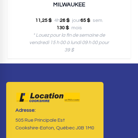
MILWAUKEE
11,25 $
4h
26 $
jour
65 $
sem.
130 $
mois
* Louez pour la fin de semaine de
vendredi 15 h 00 à lundi 09 h 00 pour
39 $
Adresse:
505 Rue Principale Est
Cookshire-Eaton, Québec J0B 1M0