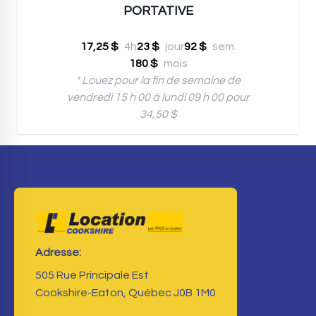
PORTATIVE
17,25 $
4h
23 $
jour
92 $
sem.
180 $
mois
* Louez pour la fin de semaine de
vendredi 15 h 00 à lundi 09 h 00 pour
34,50 $
Adresse:
505 Rue Principale Est
Cookshire-Eaton, Québec J0B 1M0