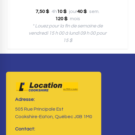
7,50 $
4h
10 $
jour
40 $
sem.
120 $
mois
* Louez pour la fin de semaine de
vendredi 15 h 00 à lundi 09 h 00 pour
15 $
Adresse:
505 Rue Principale Est
Cookshire-Eaton, Québec J0B 1M0
Contact: