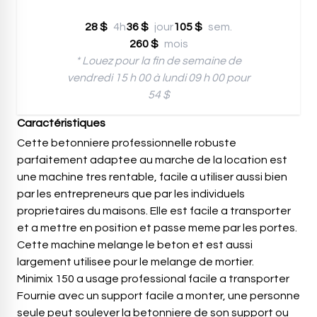
28 $
4h
36 $
jour
105 $
sem.
260 $
mois
* Louez pour la fin de semaine de
vendredi 15 h 00 à lundi 09 h 00 pour
54 $
Caractéristiques
Cette betonniere professionnelle robuste
parfaitement adaptee au marche de la location est
une machine tres rentable, facile a utiliser aussi bien
par les entrepreneurs que par les individuels
proprietaires du maisons. Elle est facile a transporter
et a mettre en position et passe meme par les portes.
Cette machine melange le beton et est aussi
largement utilisee pour le melange de mortier.
Minimix 150 a usage professional facile a transporter
Fournie avec un support facile a monter, une personne
seule peut soulever la betonniere de son support ou