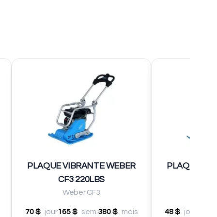
PLAQUE VIBRANTE WEBER
PLAQUE VI
CF3 220LBS
CF1 
Weber CF3
Web
70 $
jour
165 $
sem.
380 $
mois
48 $
jour
151 $