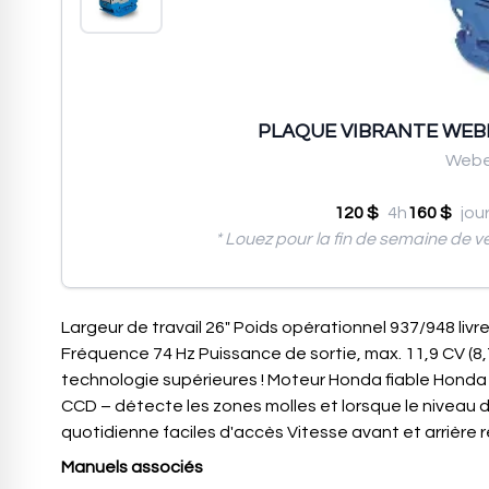
PLAQUE VIBRANTE WEBE
Webe
120 $
4h
160 $
jou
* Louez pour la fin de semaine de v
Largeur de travail 26″ Poids opérationnel 937/948 liv
Fréquence 74 Hz Puissance de sortie, max. 11,9 CV (
technologie supérieures ! Moteur Honda fiable Hon
CCD – détecte les zones molles et lorsque le niveau 
quotidienne faciles d'accès Vitesse avant et arrière rég
Manuels associés