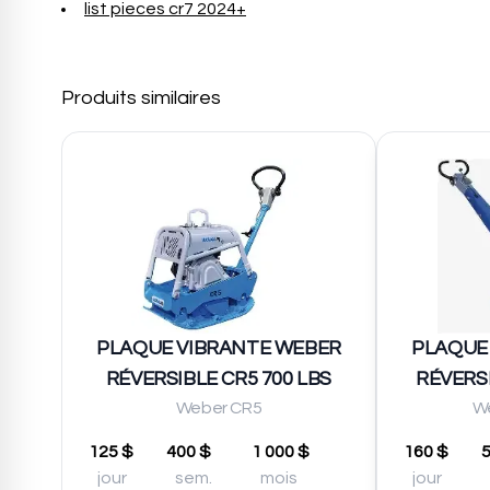
list pieces cr7 2024+
Produits similaires
PLAQUE VIBRANTE WEBER
PLAQUE
RÉVERSIBLE CR5 700 LBS
RÉVERSI
Weber CR5
W
125 $
400 $
1 000 $
160 $
jour
sem.
mois
jour