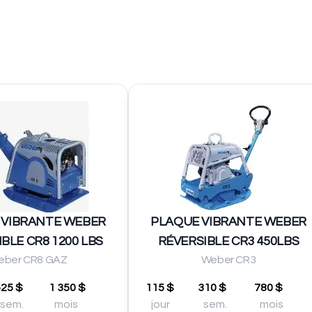
 VIBRANTE WEBER
PLAQUE VIBRANTE WEBER
BLE CR8 1200 LBS
RÉVERSIBLE CR3 450LBS
eber CR8 GAZ
Weber CR3
525 $
1 350 $
115 $
310 $
780 $
sem.
mois
jour
sem.
mois