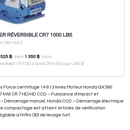
R RÉVERSIBLE CR7 1000 LBS
r CR7 GAZ
r
525 $
sem.
1 350 $
mois
endredi 15 h 00 à lundi 09 h 00 pour 240 $
res Force centrifuge 14 613 livres Moteur Honda GX390
8,7 kW) CR 7 HD/HD CCD – Puissance d'impact et
da – Démarrage manuel, Honda CCD – Démarrage électrique
de compactage est atteint Articles de vérification
lable à l'infini Œil de levage fort