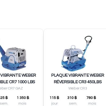
 VIBRANTE WEBER
PLAQUE VIBRANTE WEBER
BLE CR7 1000 LBS
RÉVERSIBLE CR3 450LBS
eber CR7 GAZ
Weber CR3
525 $
1 350 $
115 $
310 $
780 $
sem.
mois
jour
sem.
mois