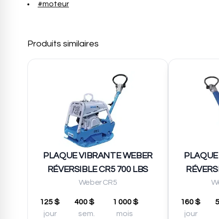
#moteur
Produits similaires
PLAQUE VIBRANTE WEBER
PLAQUE
RÉVERSIBLE CR5 700 LBS
RÉVERSI
Weber CR5
W
125 $
400 $
1 000 $
160 $
jour
sem.
mois
jour