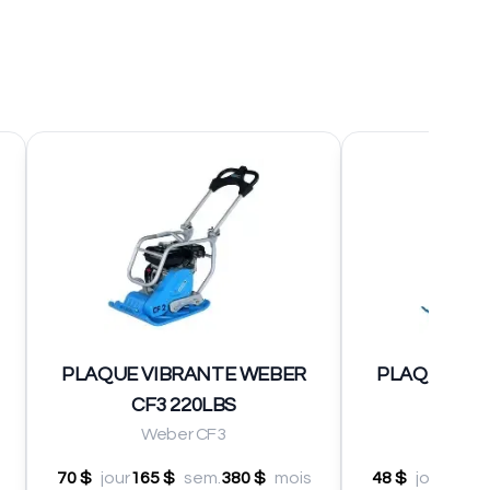
PLAQUE VIBRANTE WEBER
PLAQUE VI
CF3 220LBS
CF1 
Weber CF3
Web
70 $
jour
165 $
sem.
380 $
mois
48 $
jour
151 $