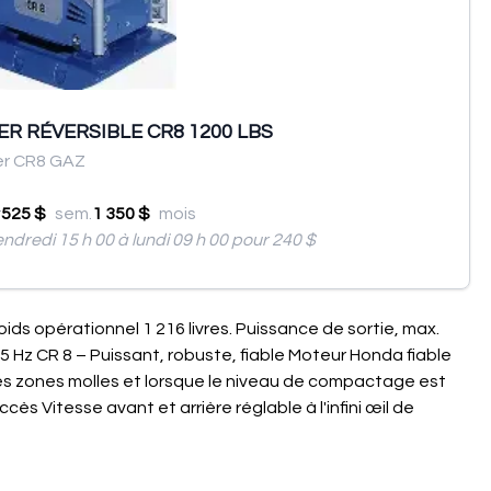
R RÉVERSIBLE CR8 1200 LBS
r CR8 GAZ
r
525 $
sem.
1 350 $
mois
endredi 15 h 00 à lundi 09 h 00 pour 240 $
Poids opérationnel 1 216 livres. Puissance de sortie, max.
Hz CR 8 – Puissant, robuste, fiable Moteur Honda fiable
 zones molles et lorsque le niveau de compactage est
cès Vitesse avant et arrière réglable à l'infini œil de