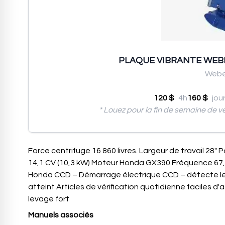
PLAQUE VIBRANTE WEBE
Webe
120 $
4h
160 $
jou
* Louez pour la fin de semaine de v
Force centrifuge 16 860 livres. Largeur de travail 28″ 
14,1 CV (10,3 kW) Moteur Honda GX390 Fréquence 67,5 
Honda CCD – Démarrage électrique CCD – détecte les
atteint Articles de vérification quotidienne faciles d'ac
levage fort
Manuels associés