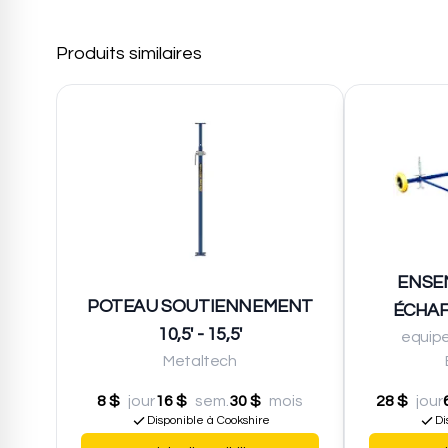
Produits similaires
ENSE
POTEAU SOUTIENNEMENT
ÉCHAF
10,5' - 15,5'
equip
Metaltech
8 $
jour
16 $
sem.
30 $
mois
28 $
jour
Disponible à Cookshire
Di