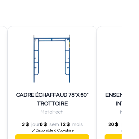
CADRE ÉCHAFFAUD 78"X 60"
ENSEMBLE 
TROTTOIRE
INTÉRIEU
Metaltech
Metalte
3 $
jour
6 $
sem.
12 $
mois
20 $
jour
40 $
Disponible à Cookshire
Disponib