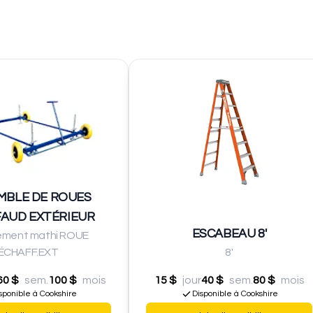
MBLE DE ROUES
AUD EXTÉRIEUR
ESCABEAU 8'
ement mathi ROUE
ÉCHAFF.EXT
8'
60 $
sem.
100 $
mois
15 $
jour
40 $
sem.
80 $
mois
sponible à Cookshire
Disponible à Cookshire