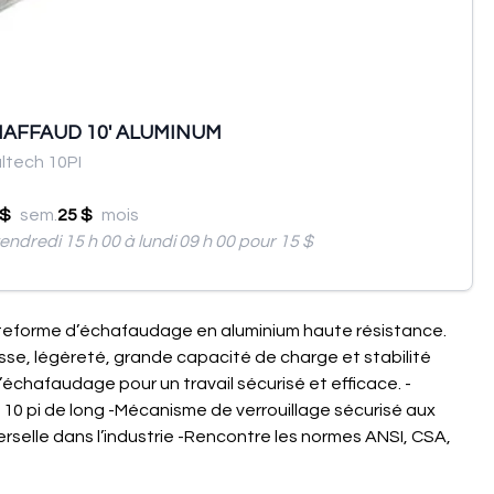
AFFAUD 10' ALUMINUM
ltech 10PI
 $
sem.
25 $
mois
endredi 15 h 00 à lundi 09 h 00 pour 15 $
lateforme d’échafaudage en aluminium haute résistance.
sse, légèreté, grande capacité de charge et stabilité
échafaudage pour un travail sécurisé et efficace. -
 10 pi de long -Mécanisme de verrouillage sécurisé aux
rselle dans l’industrie -Rencontre les normes ANSI, CSA,