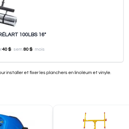
ÉLART 100LBS 16"
ur
40 $
sem.
80 $
mois
r installer et fixer les planchers en linoléum et vinyle.