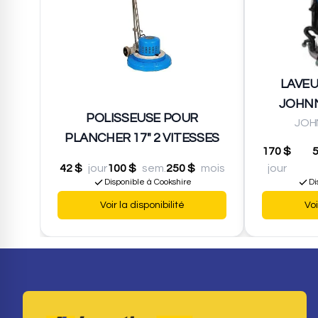
LAVEU
JOHNN
POLISSEUSE POUR
JOH
PLANCHER 17" 2 VITESSES
170 $
42 $
jour
100 $
sem.
250 $
mois
jour
Disponible à Cookshire
Di
Voir la disponibilité
Voi