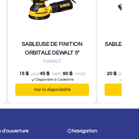
SABLEUSE DE FINITION
SABLEUSE À
ORBITALE DEWALT 5"
3"
DeWALT
M
15 $
jour
45 $
sem.
90 $
mois
20 $
jour
60 $
Disponible à Cookshire
Disponib
Voir la disponibilité
Voir la d
 d’ouverture
Navigation