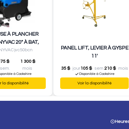
SE À PLANCHER
YVAC 20" À BAT,
PANEL LIFT, LEVIER À GYSPE
NYVAC jvc50bcn
11'
575 $
1 300 $
sem.
mois
35 $
jour
105 $
sem.
210 $
mois
sponible à Cookshire
Disponible à Cookshire
r la disponibilité
Voir la disponibilité
Heures