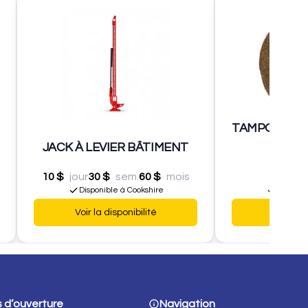
TAMPON/PAD
JACK À LEVIER BÂTIMENT
LE PO
10 $
jour
30 $
sem.
60 $
mois
14,9
Disponible à Cookshire
Disponib
Voir la disponibilité
Voir la d
 d’ouverture
Navigation