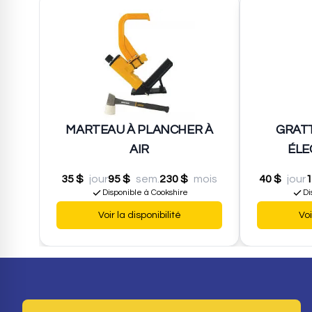
MARTEAU À PLANCHER À
GRATT
AIR
ÉLE
35 $
jour
95 $
sem.
230 $
mois
40 $
jour
1
Disponible à Cookshire
Di
Voir la disponibilité
Voi