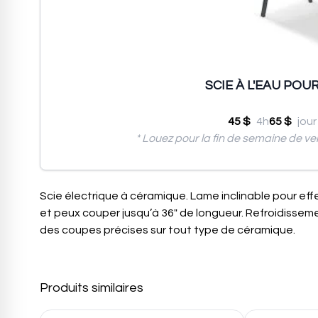
SCIE À L'EAU POU
45 $
4h
65 $
jour
* Louez pour la fin de semaine de ve
Scie électrique à céramique. Lame inclinable pour ef
et peux couper jusqu’à 36″ de longueur. Refroidisseme
des coupes précises sur tout type de céramique.
Produits similaires