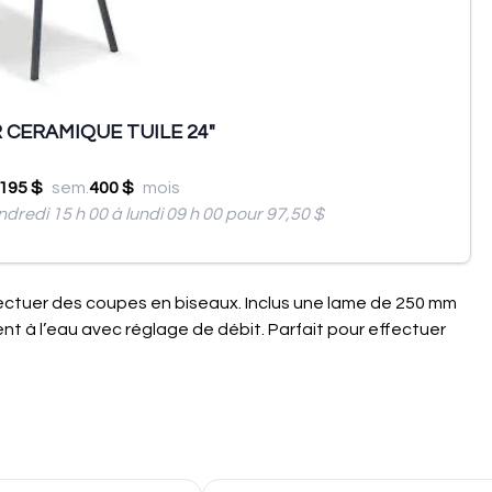
R CERAMIQUE TUILE 24"
195 $
sem.
400 $
mois
ndredi 15 h 00 à lundi 09 h 00 pour 97,50 $
fectuer des coupes en biseaux. Inclus une lame de 250 mm
nt à l’eau avec réglage de débit. Parfait pour effectuer