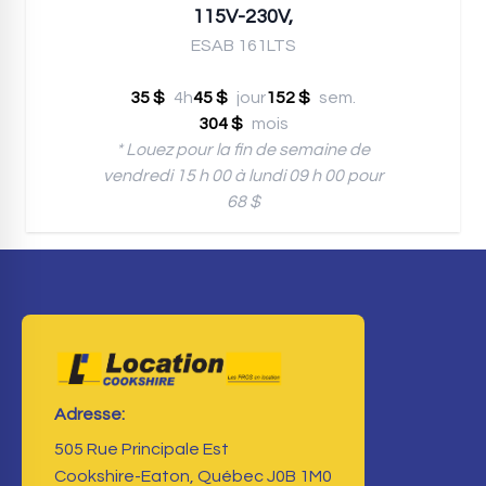
115V-230V,
ESAB 161LTS
35 $
4h
45 $
jour
152 $
sem.
304 $
mois
* Louez pour la fin de semaine de
vendredi 15 h 00 à lundi 09 h 00 pour
68 $
Adresse:
505 Rue Principale Est
Cookshire-Eaton, Québec J0B 1M0