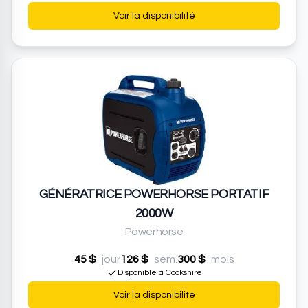
Voir la disponibilité
GÉNÉRATRICE POWERHORSE PORTATIF
2000W
Powerhorse
45 $
jour
126 $
sem.
300 $
mois
Disponible à Cookshire
Voir la disponibilité