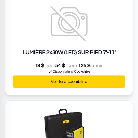
LUMIÈRE 2x30W (LED) SUR PIED 7'-11'
18 $
jour
54 $
sem.
125 $
mois
Disponible à Cookshire
Voir la disponibilité