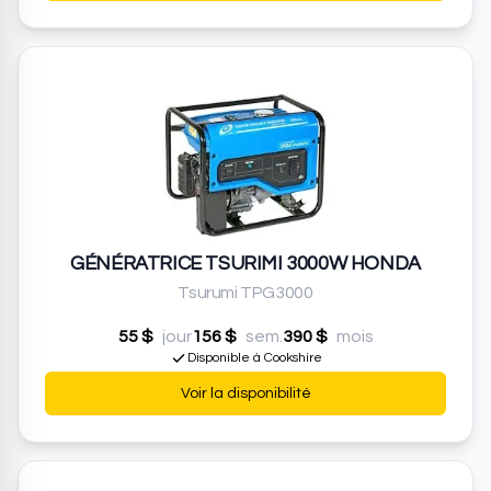
GÉNÉRATRICE TSURIMI 3000W HONDA
Tsurumi TPG3000
55 $
jour
156 $
sem.
390 $
mois
Disponible à Cookshire
Voir la disponibilité