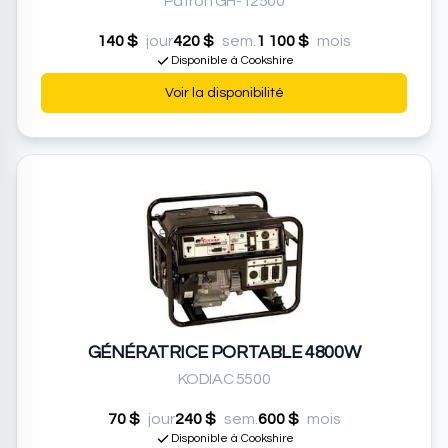
Patron GH-12500
140 $
jour
420 $
sem.
1 100 $
mois
Disponible à Cookshire
Voir la disponibilité
GÉNÉRATRICE PORTABLE 4800W
KODIAC 5500
70 $
jour
240 $
sem.
600 $
mois
Disponible à Cookshire