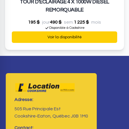
TOUR D'ÉCLAIRAGE 4 X 1000W DIESEL
REMORQUABLE
195 $
jour
490 $
sem.
1 225 $
mois
Disponible à Cookshire
Voir la disponibilité
Adresse:
505 Rue Principale Est
Cookshire-Eaton, Québec J0B 1M0
Contact: