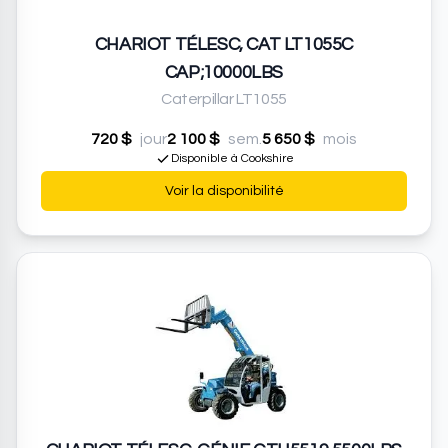
CHARIOT TÉLESC, CAT LT1055C
CAP;10000LBS
Caterpillar LT1055
720 $
jour
2 100 $
sem.
5 650 $
mois
Disponible à Cookshire
Voir la disponibilité