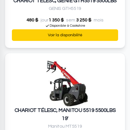
CHARIOT TÉLESC, GÉNIE GTH5519 5500LBS
GENIS GTH5519
480 $
jour
1 350 $
sem.
3 250 $
mois
Disponible à Cookshire
Voir la disponibilité
CHARIOT TÉLESC, MANITOU 5519 5500LBS
19'
Manitou MT5519