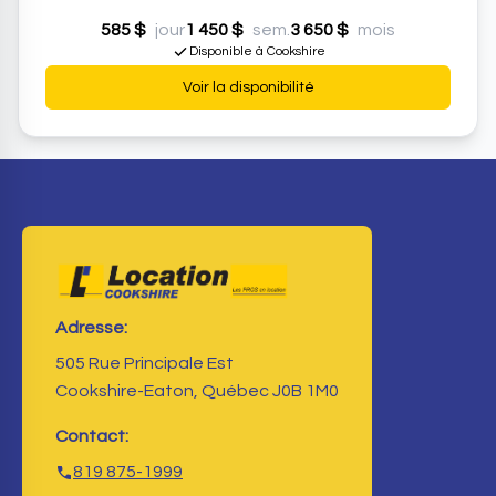
585 $
jour
1 450 $
sem.
3 650 $
mois
Disponible à Cookshire
Voir la disponibilité
Adresse:
505 Rue Principale Est
Cookshire-Eaton, Québec J0B 1M0
Contact:
819 875-1999