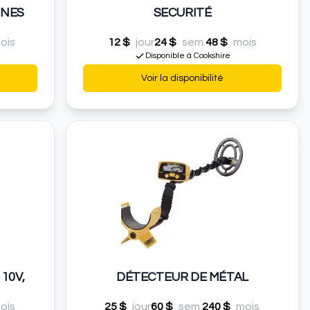
NNES
SECURITÉ
ois
12 $
jour
24 $
sem.
48 $
mois
Disponible à Cookshire
Voir la disponibilité
10V,
DÉTECTEUR DE MÉTAL
ois
25 $
jour
60 $
sem.
240 $
mois