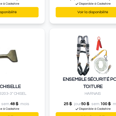
le à Cookshire
Disponible à Cookshire
isponibilité
Voir la disponibilité
ENSEMBLE SÉCURITÉ P
 CHISELLE
TOITURE
3203-3" CHISEL
HARNAIS
sem.
48 $
mois
25 $
jour
50 $
sem.
100 $
m
le à Cookshire
Disponible à Cookshire