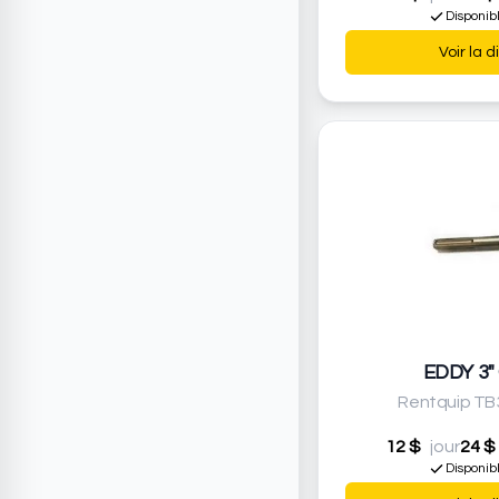
Disponib
Voir la d
EDDY 3"
Rentquip TB
12 $
jour
24 $
Disponib