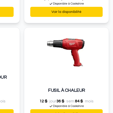
Disponible à Cookshire
Voir la disponibilité
OUR
FUSIL À CHALEUR
ois
12 $
jour
36 $
sem.
84 $
mois
Disponible à Cookshire