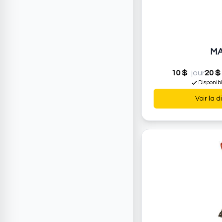
MA
10 $
jour
20 $
Disponib
Voir la d