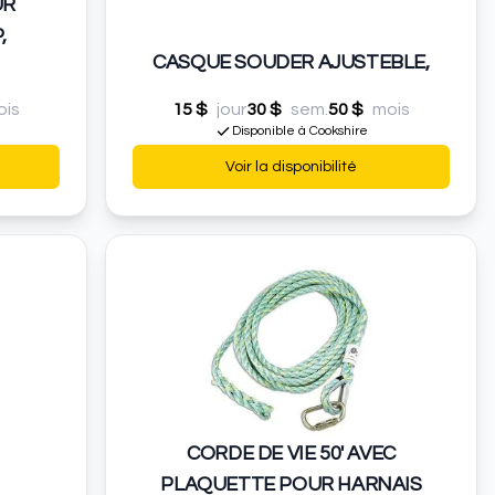
UR
,
CASQUE SOUDER AJUSTEBLE,
ois
15 $
jour
30 $
sem.
50 $
mois
Disponible à Cookshire
Voir la disponibilité
CORDE DE VIE 50' AVEC
PLAQUETTE POUR HARNAIS