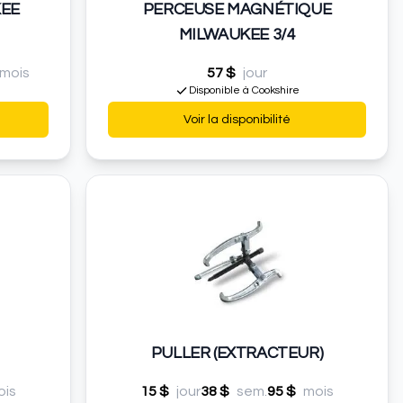
KEE
PERCEUSE MAGNÉTIQUE
MILWAUKEE 3/4
mois
57 $
jour
Disponible à Cookshire
Voir la disponibilité
PULLER (EXTRACTEUR)
ois
15 $
jour
38 $
sem.
95 $
mois