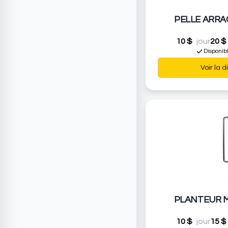
PELLE ARR
10 $
jour
20 $
Disponib
Voir la d
PLANTEUR M
10 $
jour
15 $