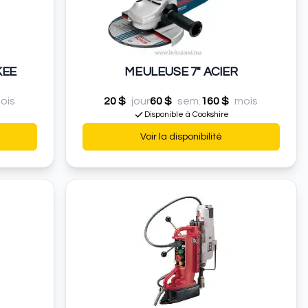
KEE
MEULEUSE 7" ACIER
ois
20 $
jour
60 $
sem.
160 $
mois
Disponible à Cookshire
Voir la disponibilité