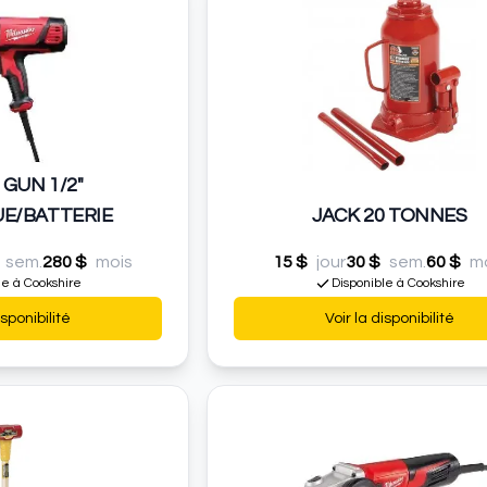
 GUN 1/2"
UE/BATTERIE
JACK 20 TONNES
sem.
280 $
mois
15 $
jour
30 $
sem.
60 $
m
le à Cookshire
Disponible à Cookshire
isponibilité
Voir la disponibilité