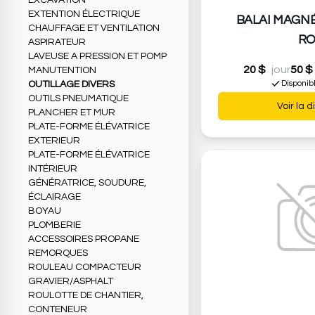
EXCAVATION
EXTENTION ÉLECTRIQUE
BALAI MAGNÉ
CHAUFFAGE ET VENTILATION
RO
ASPIRATEUR
LAVEUSE A PRESSION ET POMP
20 $
jour
50 $
MANUTENTION
Disponib
OUTILLAGE DIVERS
OUTILS PNEUMATIQUE
Voir la d
PLANCHER ET MUR
PLATE-FORME ÉLÉVATRICE
EXTERIEUR
PLATE-FORME ÉLÉVATRICE
INTÉRIEUR
GÉNÉRATRICE, SOUDURE,
ÉCLAIRAGE
BOYAU
PLOMBERIE
ACCESSOIRES PROPANE
REMORQUES
ROULEAU COMPACTEUR
GRAVIER/ASPHALT
ROULOTTE DE CHANTIER,
CONTENEUR