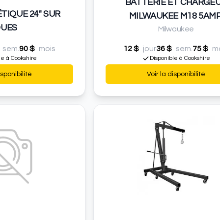
BATTERIE ET CHARGE
TIQUE 24" SUR
MILWAUKEE M18 5AMP
UES
Milwaukee
sem.
90 $
mois
12 $
jour
36 $
sem.
75 $
m
le à Cookshire
Disponible à Cookshire
isponibilité
Voir la disponibilité