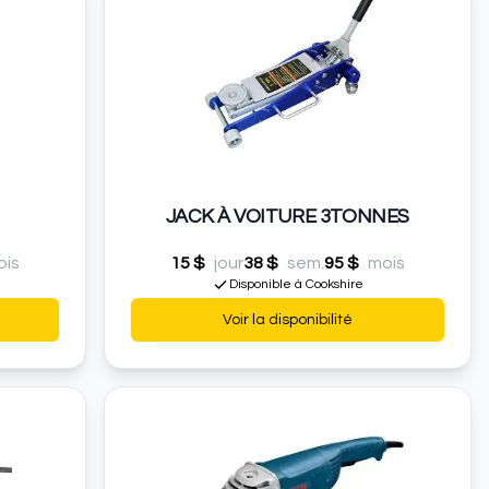
JACK À VOITURE 3TONNES
ois
15 $
jour
38 $
sem.
95 $
mois
Disponible à Cookshire
Voir la disponibilité