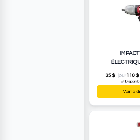
IMPACT
ÉLECTRIQ
35 $
jour
110 $
Disponib
Voir la d