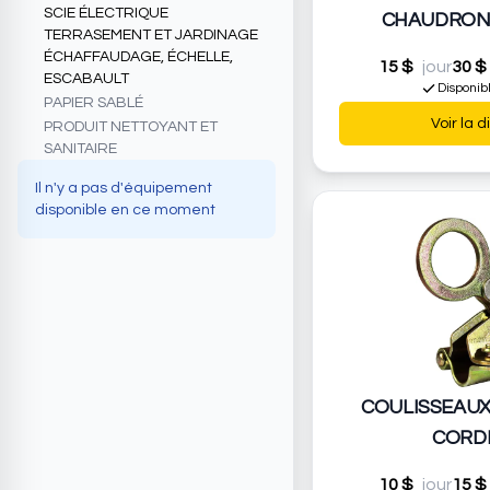
SCIE ÉLECTRIQUE
CHAUDRON 
TERRASEMENT ET JARDINAGE
ÉCHAFFAUDAGE, ÉCHELLE,
15 $
jour
30 $
ESCABAULT
Disponib
PAPIER SABLÉ
Voir la d
PRODUIT NETTOYANT ET
SANITAIRE
Il n'y a pas d'équipement
disponible en ce moment
COULISSEAUX
CORDE
10 $
jour
15 $