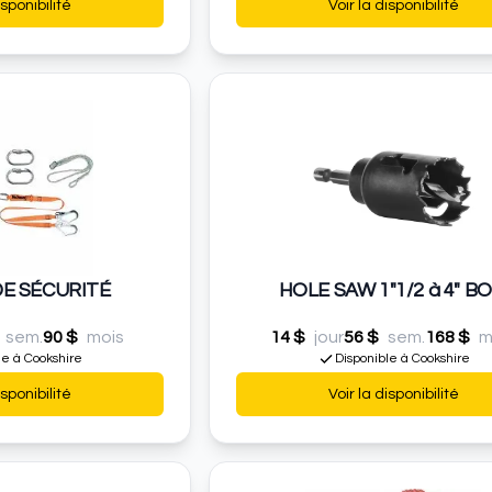
isponibilité
Voir la disponibilité
DE SÉCURITÉ
HOLE SAW 1"1/2 à 4" BO
sem.
90 $
mois
14 $
jour
56 $
sem.
168 $
m
le à Cookshire
Disponible à Cookshire
isponibilité
Voir la disponibilité