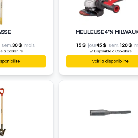
SSE
MEULEUSE 4"¼ MILWAU
sem.
30 $
mois
15 $
jour
45 $
sem.
120 $
m
le à Cookshire
Disponible à Cookshire
isponibilité
Voir la disponibilité