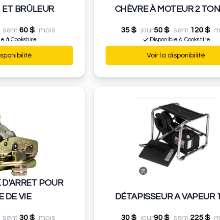
ET BRÛLEUR
CHÈVRE À MOTEUR 2 TO
sem.
60 $
mois
35 $
jour
50 $
sem.
120 $
m
le à Cookshire
Disponible à Cookshire
isponibilité
Voir la disponibilité
 D'ARRET POUR
 DE VIE
DÉTAPISSEUR A VAPEUR 1
sem.
30 $
mois
30 $
jour
90 $
sem.
225 $
m