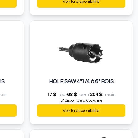
Voir la disponibilité
IS
HOLE SAW 4"1/4 à 6" BOIS
ois
17 $
jour
68 $
sem.
204 $
mois
Disponible à Cookshire
Voir la disponibilité