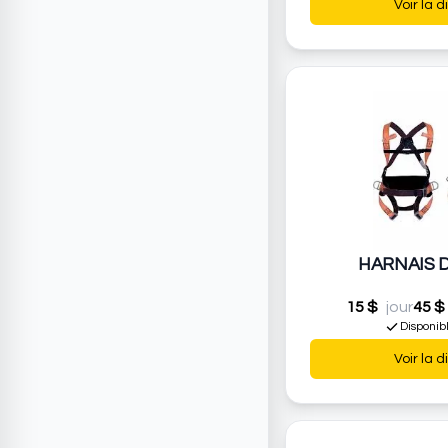
Voir la d
HARNAIS 
15 $
jour
45 $
Disponib
Voir la d