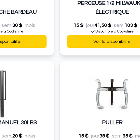
PERCEUSE 1/2 MILWAU
ACHE BARDEAU
ÉLECTRIQUE
sem.
30 $
mois
15 $
jour
41,50 $
sem.
103 $
le à Cookshire
Disponible à Cookshire
isponibilité
Voir la disponibilité
ANUEL 30LBS
PULLER
sem.
20 $
mois
15 $
jour
38 $
sem.
95 $
m